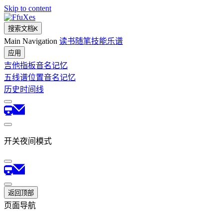
Skip to content
fuXes
搜索文档
K
Main Navigation
读书
随笔
技能
乐谱
应用
吉他指板音名记忆
五线谱位置音名记忆
历史时间线
开关夜间模式
返回顶部
页面导航