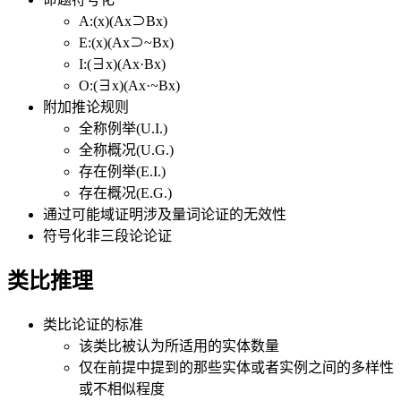
A:(x)(Ax⊃Bx)
E:(x)(Ax⊃~Bx)
I:(∃x)(Ax·Bx)
O:(∃x)(Ax·~Bx)
附加推论规则
全称例举(U.I.)
全称概况(U.G.)
存在例举(E.I.)
存在概况(E.G.)
通过可能域证明涉及量词论证的无效性
符号化非三段论论证
类比推理
类比论证的标准
该类比被认为所适用的实体数量
仅在前提中提到的那些实体或者实例之间的多样性
或不相似程度