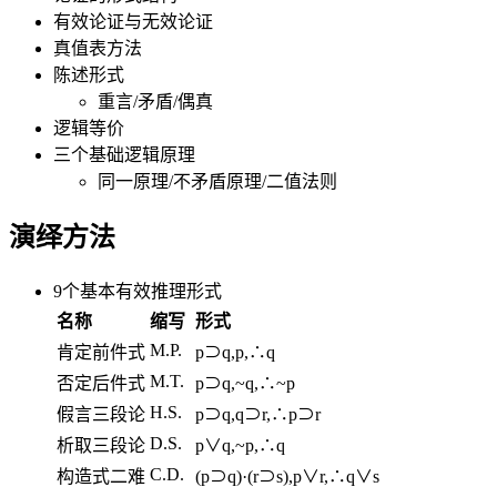
有效论证与无效论证
真值表方法
陈述形式
重言/矛盾/偶真
逻辑等价
三个基础逻辑原理
同一原理/不矛盾原理/二值法则
演绎方法
9个基本有效推理形式
名称
缩写
形式
M.P.
肯定前件式
p⊃q,p,∴q
M.T.
否定后件式
p⊃q,~q,∴~p
H.S.
假言三段论
p⊃q,q⊃r,∴p⊃r
D.S.
析取三段论
p∨q,~p,∴q
C.D.
构造式二难
(p⊃q)·(r⊃s),p∨r,∴q∨s