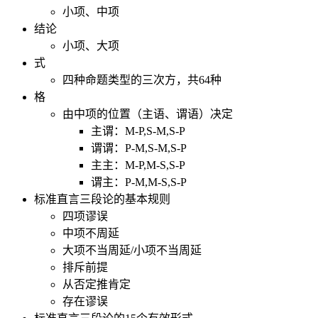
小项、中项
结论
小项、大项
式
四种命题类型的三次方，共64种
格
由中项的位置（主语、谓语）决定
主谓：M-P,S-M,S-P
谓谓：P-M,S-M,S-P
主主：M-P,M-S,S-P
谓主：P-M,M-S,S-P
标准直言三段论的基本规则
四项谬误
中项不周延
大项不当周延/小项不当周延
排斥前提
从否定推肯定
存在谬误