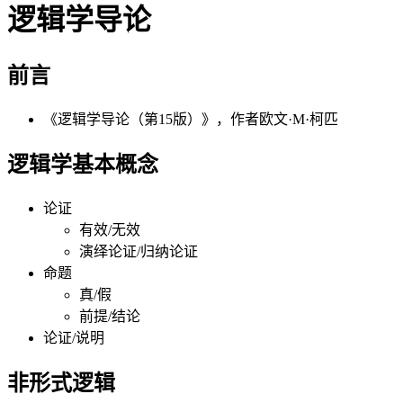
逻辑学导论
前言
《逻辑学导论（第15版）》，作者欧文·M·柯匹
逻辑学基本概念
论证
有效/无效
演绎论证/归纳论证
命题
真/假
前提/结论
论证/说明
非形式逻辑