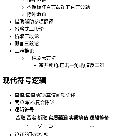
不像标准直言命题的直言命题
除外命题
借助辅助参项翻译
省略式三段论
析取三段论
假言三段论
二难推论
三种驳斥方法
避开死角/直击一角/构造反二难
现代符号逻辑
真值/真值函项/真值函项陈述
简单陈述/复合陈述
逻辑符号
合取
否定
析取
实质蕴涵
实质等值
逻辑等价
·
~
≡
⇔
∨
⊃
论证的形式结构