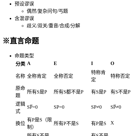
预设谬误
偶然/复杂问句/丐题
含混谬误
歧义/双关/重音/合成/分解
※直言命题
命题类型
A
E
I
O
分类
特称肯
名称
全称肯定
全称否定
特称否定
定
原命
所有S是P
所有S都不是P
有S是P
有S不是P
题
逻辑
SP̅=0
SP=0
SP≠0
SP̅≠0
式
有P是S（限
X
换位
所有P不是S
有P是S
制）
所有S不是
有S不是