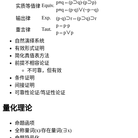
p≡q⇔(p⊃q)·(p⊃p)
Equiv.
实质等值律
p≡q⇔(p·q)∨(~p·~q)
Exp.
输出律
(p·q)⊃r⇔(p⊃q)⊃r
p⇔p·p
Taut.
重言律
p⇔p∨p
自然演绎系统
有效形式证明
简化真值表方法
前提不相容论证
不可靠，但有效
条件证明
间接证明
可靠性论证/笃证性论证
量化理论
命题函项
全称量词(x)/存在量词(∃x)
命题符号化