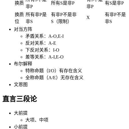
换质
所有S是非P
有S是非P
非P
非P
换质
所有非P是
有非P不是非
有非P不是
X
位
非S
S（限制）
非S
对当方阵
矛盾关系：A-O,E-I
反对关系：A-E
下反对关系：I-O
差等关系：A-I,E-O
布尔解释
特称命题（I/O）有存在含义
全称命题（A/E）无存在含义
文恩图
直言三段论
大前提
大项、中项
小前提