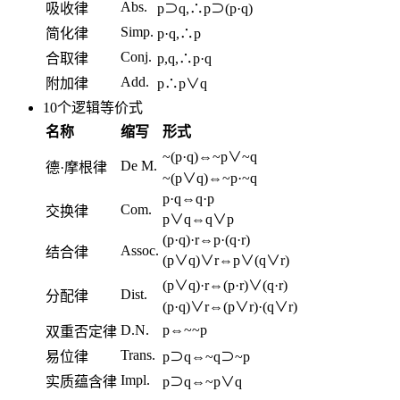
Abs.
吸收律
p⊃q,∴p⊃(p·q)
Simp.
简化律
p·q,∴p
Conj.
合取律
p,q,∴p·q
Add.
附加律
p∴p∨q
10个逻辑等价式
名称
缩写
形式
~(p·q)⇔~p∨~q
De M.
德·摩根律
~(p∨q)⇔~p·~q
p·q⇔q·p
Com.
交换律
p∨q⇔q∨p
(p·q)·r⇔p·(q·r)
Assoc.
结合律
(p∨q)∨r⇔p∨(q∨r)
(p∨q)·r⇔(p·r)∨(q·r)
Dist.
分配律
(p·q)∨r⇔(p∨r)·(q∨r)
D.N.
p⇔~~p
双重否定律
Trans.
易位律
p⊃q⇔~q⊃~p
Impl.
实质蕴含律
p⊃q⇔~p∨q