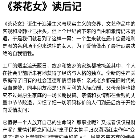
《茶花女》读后记
《茶花女》诞生于浪漫主义与现实主义的交界，文艺作品中的
客观和冷静业已抬头，但上个世纪留下来的自由和激情仍未消
退，于是我们就看到了这样一幕：一个生来就在最市侩最唯利
是图的名利场里迎来送往的女人，为了爱情做出了最壮烈最决
绝的自我牺牲。
工厂的烟尘遮天蔽日，故乡和故乡的家族都被掩盖其中，个人
在社会里前所未有地获得了经济与人格的独立。全新的生产关
系撕碎了旧有的社会道德和情感体系：亲戚老乡都是旧时代的
吸血累赘，同事朋友都是只图互利的人际应酬，父母亲情也终
究不过是原生家庭的一场长期投资。亲情和友情都在金钱的丈
量中节节败退，习惯了把一切明码标价的人们到最后终于开始
向爱情发问：
它值得一个人放弃自己的生命吗？那事业呢？又或者仅仅是财
产呢？爱情转瞬之间就从“皇子民女携手归农潇洒红尘作伴”变
成了“考公上岸剑斩旧情奔向更好的人”。尽管不离不弃的结婚