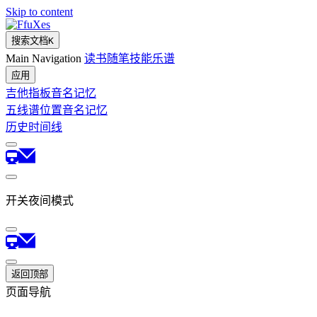
Skip to content
fuXes
搜索文档
K
Main Navigation
读书
随笔
技能
乐谱
应用
吉他指板音名记忆
五线谱位置音名记忆
历史时间线
开关夜间模式
返回顶部
页面导航