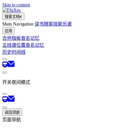
Skip to content
fuXes
搜索文档
K
Main Navigation
读书
随笔
技能
乐谱
应用
吉他指板音名记忆
五线谱位置音名记忆
历史时间线
开关夜间模式
返回顶部
页面导航