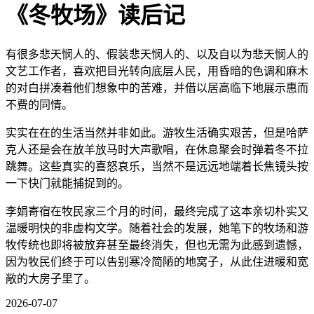
《冬牧场》读后记
有很多悲天悯人的、假装悲天悯人的、以及自以为悲天悯人的
文艺工作者，喜欢把目光转向底层人民，用昏暗的色调和麻木
的对白拼凑着他们想象中的苦难，并借以居高临下地展示惠而
不费的同情。
实实在在的生活当然并非如此。游牧生活确实艰苦，但是哈萨
克人还是会在放羊放马时大声歌唱，在休息聚会时弹着冬不拉
跳舞。这些真实的喜怒哀乐，当然不是远远地端着长焦镜头按
一下快门就能捕捉到的。
李娟寄宿在牧民家三个月的时间，最终完成了这本亲切朴实又
温暖明快的非虚构文学。随着社会的发展，她笔下的牧场和游
牧传统也即将被放弃甚至最终消失，但也无需为此感到遗憾，
因为牧民们终于可以告别寒冷简陋的地窝子，从此住进暖和宽
敞的大房子里了。
2026-07-07